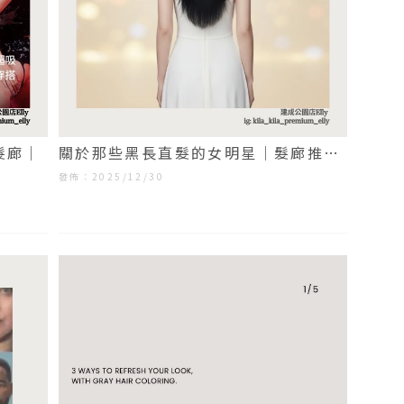
髮廊｜
關於那些黑長直髮的女明星｜髮廊推薦
｜台北髮廊推薦｜大同區髮廊推薦
發佈：2025/12/30