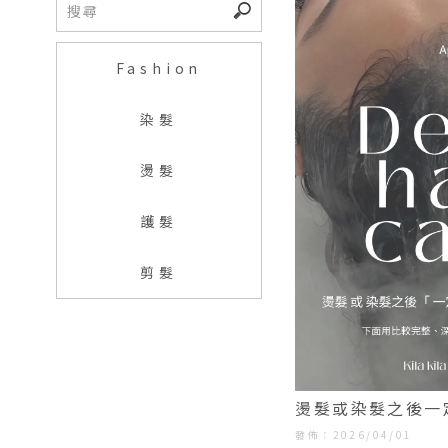
Fashion
染髮
燙髮
護髮
剪髮
燙髮或染髮之後一
廊推薦｜大同區髮
發佈：2026/04/01