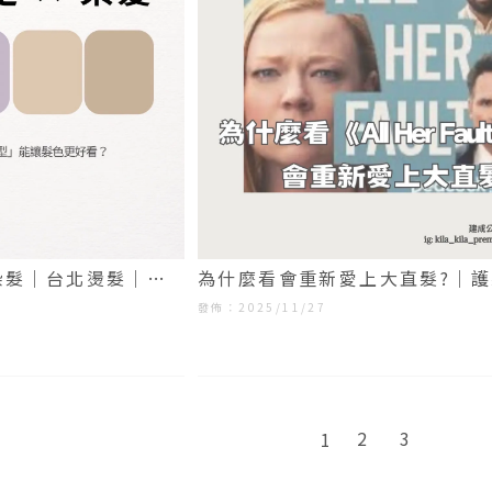
染髮｜台北燙髮｜大
為什麼看
會重新愛上大直髮?｜
台北護髮｜大同區護髮
發佈：2025/11/27
2
3
1