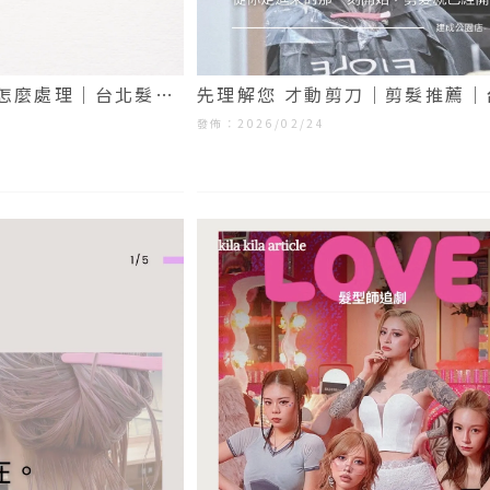
怎麼處理｜台北髮廊
先理解您 才動剪刀｜剪髮推薦｜
髮推薦
發佈：2026/02/24