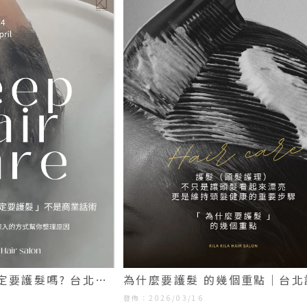
定要護髮嗎? 台北髮
為什麼要護髮 的幾個重點｜台北
廊推薦｜
大同區護髮
發佈：2026/03/16