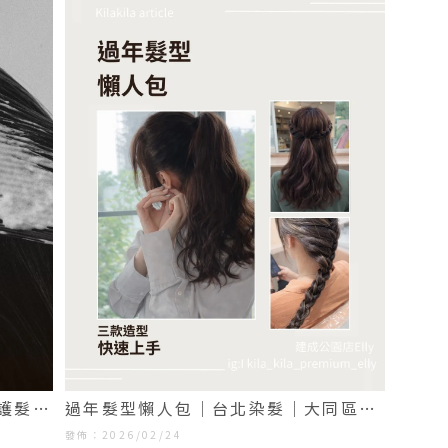
護髮｜
過年髮型懶人包｜台北染髮｜大同區染
髮
發佈：2026/02/24