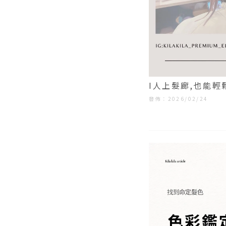
I人上髮廊,也能
髮｜大同區韓系剪
發佈：2026/02/24