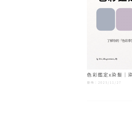
色彩鑑定x染髮｜
同區燙髮
發佈：2025/11/27