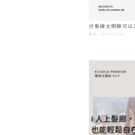
分髮線太明顯可以
｜大同區髮廊
發佈：2026/02/24