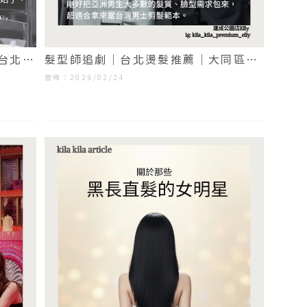
台北剪
髮型師追劇｜台北燙髮推薦｜大同區燙
髮推薦
發佈：2026/02/24