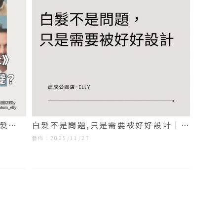
護髮｜
白髮不是問題,只是需要被好好設計｜手
刷染｜台北手刷染｜大同區手刷染
發佈：2025/11/27