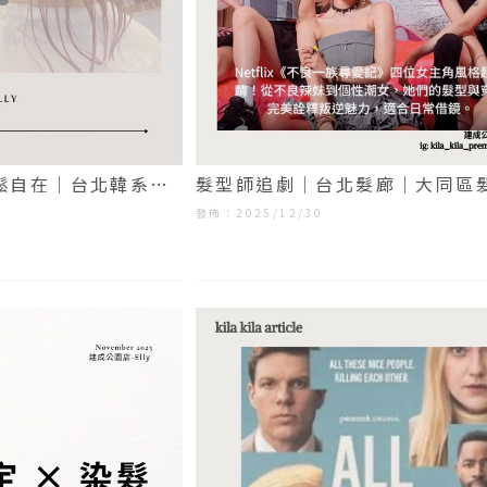
輕鬆自在｜台北韓系剪
髮型師追劇｜台北髮廊｜大同區
髮
發佈：2025/12/30