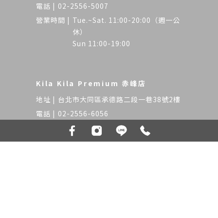
02-2556-5007
Tue.~Sat. 11:00-20:00（週一公
休）
Sun 11:00-19:00
Kila Kila Premium 赤峰店
台北市大同區承德路二段一巷38號2樓
02-2556-6056
Tue.~Sat. 11:00-20:00（週一公
休）
Sun 11:00-19:00
髮廊
台北髮廊
大同區髮廊
大同區剪髮
大同區燙髮
Designed by
揚京快客
Copyright © 2026
隱私權政策
網站使用條款
..
累積人氣: 460035