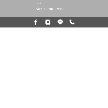
休）
Sun 11:00-19:00
Kila Kila Premium 赤峰店
台北市大同區承德路二段一巷38號2樓
02-2556-6056
Tue.~Sat. 11:00-20:00（週一公
休）
Sun 11:00-19:00
髮廊
台北髮廊
大同區髮廊
大同區剪髮
大同區燙髮
Designed by
揚京快客
Copyright © 2026
隱私權政策
網站使用條款
..
累積人氣: 462389