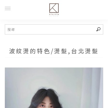
波紋燙的特色/燙髮,台北燙髮