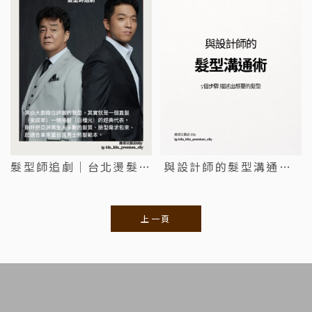
髮型師追劇｜台北燙髮推
與設計師的髮型溝通術/
薦｜大同區燙髮推薦
剪髮,台北剪髮
上一頁